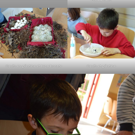
Fouille dino
Oeufs en gélatine et bicarbonate
Oeufs et gélatine